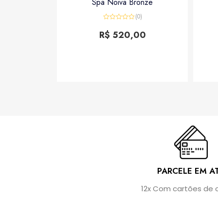
Spa Noiva Bronze
(0)
Rated
0
R$
520,00
out
of
5
PARCELE EM A
12x Com cartões de 