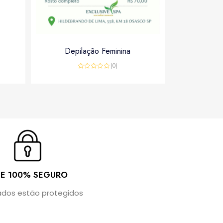
Depilação Feminina
(0)
Rated
0
out
of
5
TE 100% SEGURO
ados estão protegidos