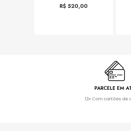
Rated
0
R$
520,00
out
of
5
PARCELE EM A
12x Com cartões de 