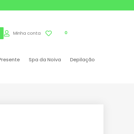
Minha conta
0
Presente
Spa da Noiva
Depilação