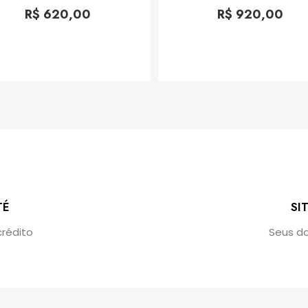
Rated
Rated
0
0
R$
620,00
R$
920,00
out
out
of
of
5
5
TÉ
SI
crédito
Seus d