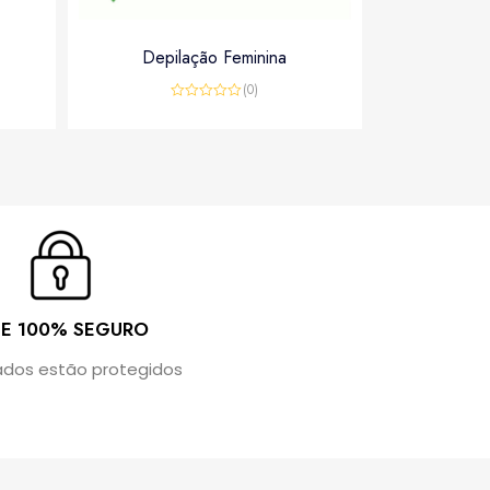
Depilação Feminina
(0)
Rated
0
out
of
5
TE 100% SEGURO
ados estão protegidos